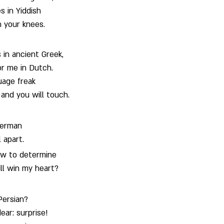
s in Yiddish
 your knees.
 in ancient Greek,
for me in Dutch.
uage freak
and you will touch.
 German
l apart.
ow to determine
ll win my heart?
Persian?
ear: surprise!