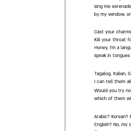
sing me serenade
by my window, on
Cast your charms
Kill your throat 
Honey, I'm a lang
speak in tongues 
Tagalog, Italian,
I can tell them al
Would you try n
which of them wi
Arabic? Korean? 
English? No, my d