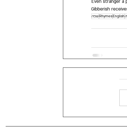
Even stranger a 
Gibberish receive
English
Rhymes
שפה