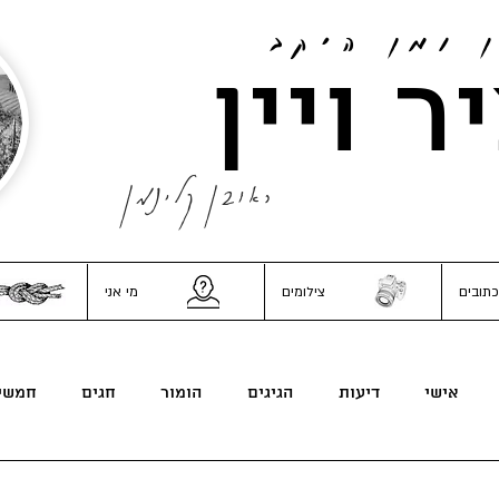
ן ומן היקב
ר ויין
ראובן קלינמן
כתובים
צילומים
מי אני
אישי
דיעות
הגיגים
הומור
חגים
חמשי
משפחה וכל השאר
נונסנס
סאטירה
פוליטיקה