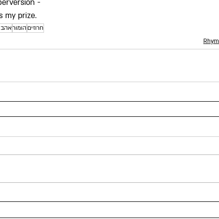
perversion -
s my prize.
חרוזים
הומור
אהבה
Rhym