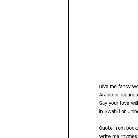
ומים
Give me fancy wo
Arabic or Japanes
Say your love wil
in Swahili or Chin
Quote from books
write me rhymes 