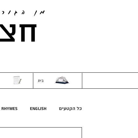
מן הגור
חצי
בית
כל הקטעים
English
Rhymes
חרוזים
לילדים
מדע