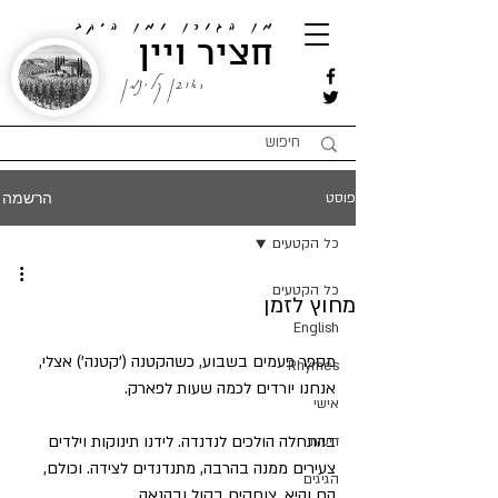
מן הגורן ומן היקב
חציר ויין
ראובן קלינמן
הרשמה
פוסט
כל הקטעים
כל הקטעים
מחוץ לזמן
English
מספר פעמים בשבוע, כשהקטנה ('קטנה') אצלי, 
Rhymes
אנחנו יורדים לכמה שעות לפארק. 
אישי
בהתחלה הולכים לנדנדה. לידנו תינוקות וילדים 
דיעות
צעירים ממנה בהרבה, מתנדנדים לצידה. וכולם, 
הגיגים
הם והיא, צוחקים בקול ובהנאה.