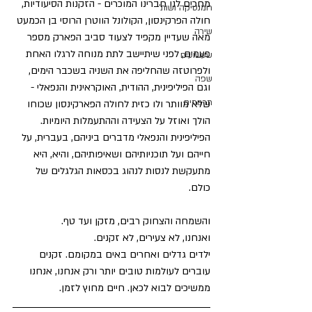
מחכים לנו חברינו המוכרים - הזקנות הסיעודיות, 
רומנטיקה ושות'
חולה הפרקינסון, הקולונל הווטרן הרוסי בן הכמעט 
שירה
מאה שעדיין מקפיד לצעוד סביב הפארק מספר 
פעמים, לפני שיתיישב לתת מנוחה לרגלו האחת 
שעשועים
ולפרוטזה שהחליפה את השניה בשכבר הימים, 
שפה
וגם הפיליפינית, ההודית, האוקראינית והנפאלי - 
תרגומים
שלא מוותר ולו כזית לחולה הפארקינסון שכוחו 
הולך ואוזל על הצעידה וההתעמלות היומיות.
הפיליפינית והנפאלי מדברים ביניהם, בעברית, על 
חייהם ועל תוכניותיהם ושאיפותיהם, והיא, היא 
מתעקשת לנסות לנהוג בכסאות הגלגלים של 
כולם.
והשמחה והצחוק רבים, מזקן ועד טף.
ואנחנו, לא צעירים, לא זקנים.
ילדים גדלים ואחרים באים במקומם. זקנים 
עוברים לעולמות טובים יותר ורק אנחנו, אנחנו 
ממשיכים לבוא לכאן. חיים מחוץ לזמן.