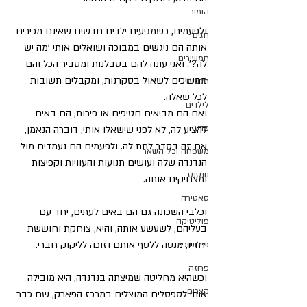
הומור
ולפעמים, כשמגיעים ילדים חדשים שאינם מכירים 
חגים
אותה הם ניגשים במבוכה ושואלים אותי 'מה יש 
חמשירים
לה?'. ואני עונה להם בסבלנות ומסביר הכל והם 
ממשיכים לשאול בסקרנות, ומקבלים תשובות 
חרוזים
לכל שאלה.
לילדים
ואם הם מביאים חטיפים או פירות, הם באים 
מדע
להציע לה, לא לפני שישאלו אותי, דוברה הנאמן,  
אם זה בסדר לתת לה. ולפעמים הם נעמדים מול 
משפחה וכל השאר
הנדנדה שלה ועושים תנועות והעוויות וקפיצות 
נונסנס
ומצחיקים אותה.  
סאטירה
וכלבי השכונה גם הם באים לעתים, יחד עם 
פוליטיקה
בעליהם, לשעשע אותה, והיא, צוחקת וחוששת 
יחדיו, מנסה ללטף אותם וזוכה לליקוק חברי.
פילוסופיה
פרוזה
וכשהיא מחליטה שמיצתה בנדנדה, היא מובילה 
קצרים
אותי לספסלים המוצלים במרכז הפארק, שם כבר 