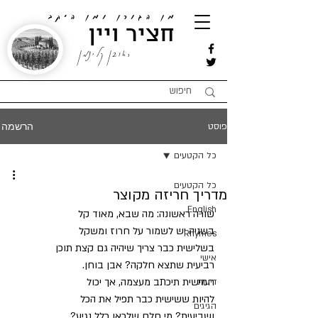
מן הגורן ומן היקב
חציר ויין
ראובן קלינמן
הרשמה
פוסט
כל הקטעים
כל הקטעים
מדריך חריזה מקוצר
English
שורה ראשונה: מה שבא, מאוד קל 
בשניה יש לשמור על חרוז ומשקל 
Rhymes
בשלישית כבר צריך שיהיה גם קצת תוכן 
אישי
רביעית שתצא חלקה? אבן בוחן. 
חמישית תיכתב מעצמה, אך יכול 
דיעות
להיות ששישית כבר תפיל את הכל 
הגיגים
ושביעית? מי חלם שלכאן כלל נגיע?