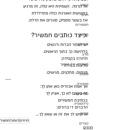
הומור
אל תרפה.  השמינית היא קלה, זה מרגיע 
בתשיעית האנרגיה כולה מתדלדלת
חגים
אז בעשר מספיק, סוגרים את הדלת.
חמשירים
וכיצד כותבים חמשיר?
חרוזים
יש לספור הברות ודגשים
לילדים
בלחישה כך בתוך הראשים.
מדע
ולחרוז בקפידה;
משפחה וכל השאר
מליצות במידה -
מגיהים, מתקנים, מגישים.
נונסנס
----
סאטירה
אך אמת אכזרית כאן אתן לֶך:
זה בעצם לא כך, אציין לֶך
פוליטיקה
בכתיבת חמשירים
פילוסופיה
הדברים די ברורים:
פרוזה
או שיש לך את זה או שאין לֶך....
חרוזים
הומור
חמשיר
קצרים
חרוזים