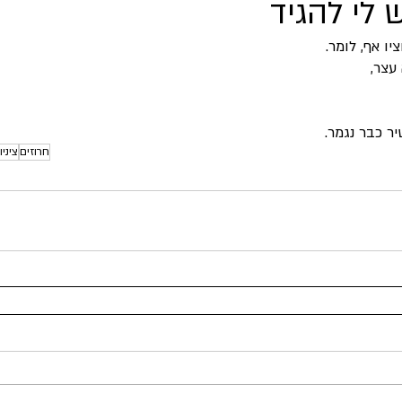
לי להגיד
יו אף, לומר.
רומנטיקה ושות'
שירה
שעשועים
שפה
תרג
 עצר,
ר כבר נגמר.
חרוזים
ציניו