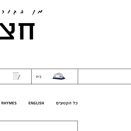
מן הגור
חצי
בית
כל הקטעים
English
Rhymes
חרוזים
לילדים
מדע