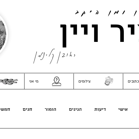
ן ומן היקב
ר ויין
ראובן קלינמן
כתובים
צילומים
מי אני
אישי
דיעות
הגיגים
הומור
חגים
חמשי
משפחה וכל השאר
נונסנס
סאטירה
פוליטיקה