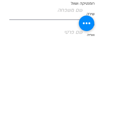
רומנטיקה ושות'
שירה
שעשועים
שפה
תרגומים
שלח\י