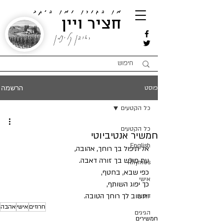
מן הגורן ומן היקב
חציר ויין
ראובן קלינמן
הרשמה
פוסט
כל הקטעים
כל הקטעים
חמשיר אנטיביוטי
English
אל תיפול בך רוחך, אהובה,
עת פולש בך זורה דאבה.
Rhymes
כפי שבא, בחטף,
אישי
כך יפוג השותף,
ותשוב לך רוחך הטובה.
דיעות
חרוזים
אישי
אהבה
הגיגים
חמשירים