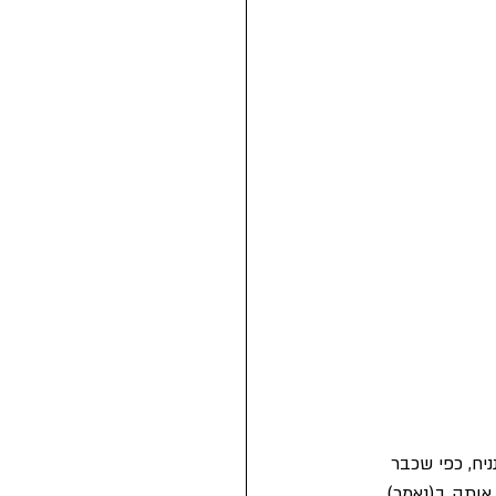
ומים
ח, כפי שכבר 
אותה ב(נאמר) 