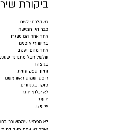
ביקורת שיר
פילוסופיה
פרוזה
קצרים
כשהלכתי לשם
כבר היו חמישה
אחד אחד הם נשזרו
בחישורי אופנים
אחד מהם, יעקב
שלשל חבל מתנדנד שעני
בקצהו
וחיוך ספק עווית
רופס, שמוט ראש משם
פוקו. בסנוורים.
לא יכלתי יותר
ידעתי
שיעקב
לא מפתיע שהמשורר בחר ד
נאמר לא אחת מעל במות ס