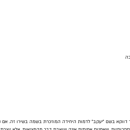
רומנטיקה ושות'
שירה
שעשועים
שפה
תרג
בה
ווקא בשם "יעקב" לדמות היחידה המוזכרת בשמה בשירו זה. אם נני
פרותיות, שאמנות אמיתית אינה שואבת דבר מהמציאות, אלא יוצרת 