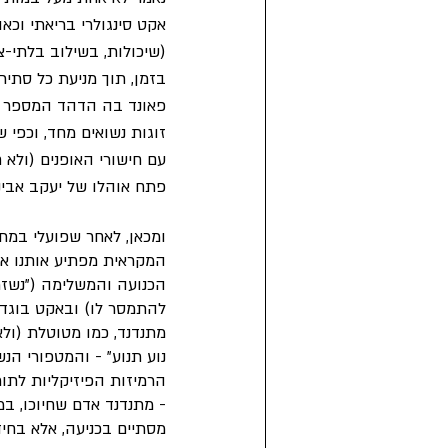
אקט סינגולרי בריאתי וכ
(שיכולות, בשילוב בלתי-
בזמן, תוך מניעת כל סתי
פאונד בה הדהד המספר "ש
זוגות נשואים מחד, וכפי 
עם חישורי האופנים (ולא 
פתח אוהלו של יעקב אבינו
ומכאן, לאחר שפועלי במת
המקראית מפתיע אותנו או
הכנועה והמשלימה ("נשזרו
להתמסר לו) ובאקט בוגדנ
מתנדנד, כמו מטוטלת (ולא 
נוע תנוע" - והמטפורי הנ
הרמיזות הפיזיקליות לתור
- מתנדנד אדם שחיוכו, במ
מסתיים בכניעה, אלא בחיד