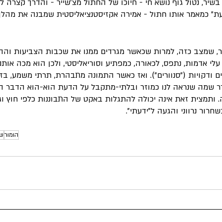
בשיר, נטול גוף נושא חי - חיוכו של החתול מצ'שייר - והדרך קצרה ל"
געת" כמאמר אותו חתול - אמירה אקזיסטנציאליסטית שמבנה את מהל
רר, שמצב כזה, למרות שכאשר מגרדים ממנו את שכבות הצביעות והה
עלי אדמות, נתפס, לכאורה, כמפתיע וסוריאליסטי, ולכן הוא מכה אותנ
סים ודקויות ("סנוורים"). ואז כאשר התמונה מתבהרת, תרתי משמע, בז
ר שמה שנראה לנו כמוזר ובלתי-מתקבל על הדעת הוא-הוא הדבר הב
. ותמצית זאת אינה יכולה להתגלות באקט של התבוננות כלפי חוץ וגיל
שחרור נרווני והגעה ל"ידעתי".
הומור
שי