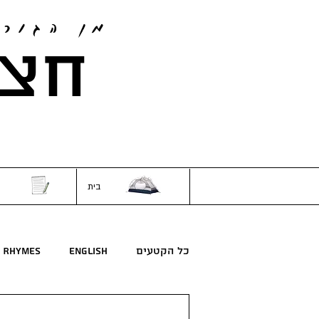
מן הגור
חצי
בית
כל הקטעים
English
Rhymes
חרוזים
לילדים
מדע