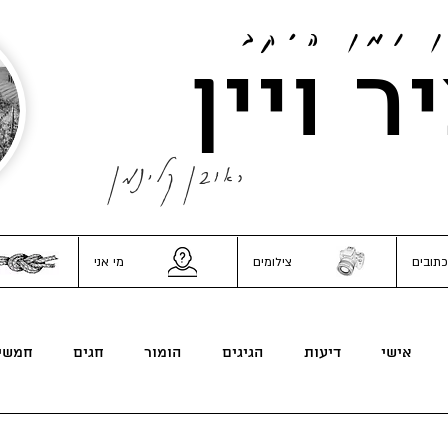
ן ומן היקב
ר ויין
ראובן קלינמן
כתובים
צילומים
מי אני
אישי
דיעות
הגיגים
הומור
חגים
חמשי
משפחה וכל השאר
נונסנס
סאטירה
פוליטיקה