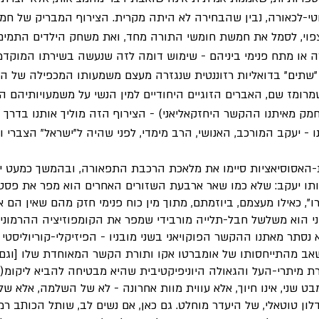
אוטי-לכאורה, נבין שהבחירה לא היתה מקרית. הצירוף המבריק של חמ
צפוי, לסמל את חמשת חומשי התורה מחד, ואת משחק הילדים התמים 
רה או מתח פנימי ביניהם - שימוש דומה לזה שנעשה בשירתו המוקד
תים" בדואליות רזוננטית שנגזרה מעצם משמעותו המכפילה של המס
שמרומז שם, האברים הזוגיים היחודיים למין הנשי על משמעויותיהם הא
חמק מאיתנו ההקשר היחזקאליאני) - הצירוף הזה מוליך אותנו בדרך
 - יעקב המורכב, האנושי, הרב מימדי, לפני שהיה ל"ישראל" הצברי ו
-האסוסיאציות סיימו את מלאכת הרכבת התפאורה, ובהמשך כמעט יש
תו יעקב: שלא כמו שאר ארבעת השזורים האחרים הוא מפר את פסטו
", כאילו מעצמם, ביוזמתם, מתוך מין כוח פנימי חזק מהם שאין הם 
י הוא משלשל חבל-תלייה מורבידי שמפר את הקומפוזיציה ההרמוני
נסתר מאתנו ההקשר הפוקויאני בשני מובניו - הפיזיקלי-קוריוליסטי - 
שאב מהתייחסותו של אומברטו אקו ותורת הקשר המאוחדת שלו [וגם כ
ת מיתרי-העל והגאולה היוניפיקטיבית שהיא מבטיחה להביא ליקומ(י)נ
בט שני, אינו חיוך, אלא עווית מוות אחרונה - לא של השלמה, אלא של
לון טוטאלי, של היעדר מוחלט. גם כאן, אם נשים לב, שותל הכותב רמי