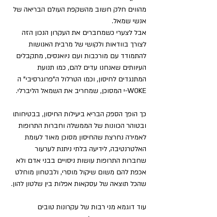
מהווים חלק חשוב מהשקפת העולם הבריאה של 
אנשי שמאל. 
אבל לצערי כשמחברים את העקרון הנכון הזה 
לצורך בוודאות ולקושי של מרבית האנושות 
להתמודד עם מורכבות ועם ניואנסים, מתקבלים 
העיוותים שאנחנו עדים להם, כמו תנועת 
המתנגדים לחיסון, וכמו הטרלול ה"פרוגרסיבי" ה 
WOKE-י המסוכן, שמחריב את השמאל הליברלי.
כך הופך הספק הבריא ביעילות החיסון, בבטיחותו 
ובטוהר הכוונות של הממשלה וחברות התרופות 
לאמירה נחרצת שהחיסון מסוכן מאוד לעומת 
האלטרנטיבה, לידיעה בלתי ניתנת לערעור 
שחברות התרופות עושות ניסויים בבני אדם ולא 
אכפת להם משום שיקול מוסרי, ולבטחון מוחלט 
שהכל תוצאה של עסקאות אפלות בין שלטון להון. 
עוד דוגמא מני רבות של עקרונות טובים 