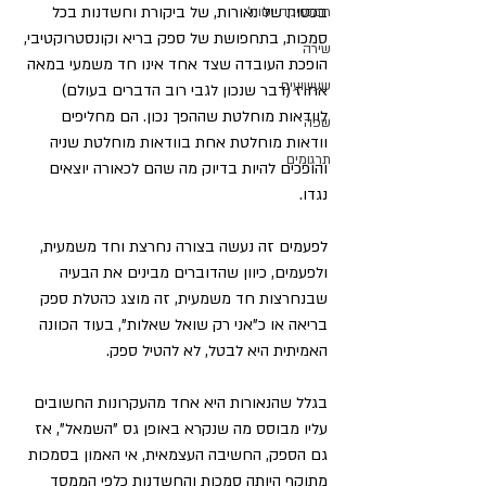
בכסות של נאורות, של ביקורת וחשדנות בכל 
רומנטיקה ושות'
סמכות, בתחפושת של ספק בריא וקונסטרוקטיבי, 
שירה
הופכת העובדה שצד אחד אינו חד משמעי במאה 
שעשועים
אחוז (דבר שנכון לגבי רוב הדברים בעולם) 
לוודאות מוחלטת שההפך נכון. הם מחליפים 
שפה
וודאות מוחלטת אחת בוודאות מוחלטת שניה 
תרגומים
והופכים להיות בדיוק מה שהם לכאורה יוצאים 
נגדו.
לפעמים זה נעשה בצורה נחרצת וחד משמעית, 
ולפעמים, כיוון שהדוברים מבינים את הבעיה 
שבנחרצות חד משמעית, זה מוצג כהטלת ספק 
בריאה או כ"אני רק שואל שאלות", בעוד הכוונה 
האמיתית היא לבטל, לא להטיל ספק.
בגלל שהנאורות היא אחד מהעקרונות החשובים 
עליו מבוסס מה שנקרא באופן גס "השמאל", אז 
גם הספק, החשיבה העצמאית, אי האמון בסמכות 
מתוקף היותה סמכות והחשדנות כלפי הממסד 