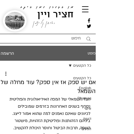
מן הגורן ומן היקב
חציר ויין
ראובן קלינמן
הרשמה
פוסט
כל הקטעים
כל הקטעים
אם יש ספק אז אין ספק? עוד מחלה של
English
השמאל
Rhymes
הצד השמאלי של המפה האידיאולוגית והפוליטית 
נסחף בשנים האחרונות בזרמים שמובילים 
אישי
לכיוונים שאינם נאמנים למה שהוא אמור לייצג. 
דיעות
ביניהם הזהותנות ופוליטיקת הזהויות, מישטור 
השפה, תרבות הביטול וחוסר היכולת להקשיב. 
הגיגים