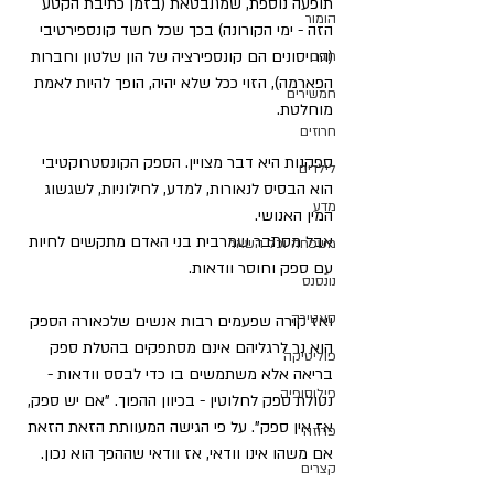
תופעה נוספת, שמתבטאת (בזמן כתיבת הקטע 
הומור
הזה - ימי הקורונה) בכך שכל חשד קונספירטיבי 
(החיסונים הם קונספירציה של הון שלטון וחברות 
חגים
הפארמה), הזוי ככל שלא יהיה, הופך להיות לאמת 
חמשירים
מוחלטת. 
חרוזים
ספקנות היא דבר מצויין. הספק הקונסטרוקטיבי 
לילדים
הוא הבסיס לנאורות, למדע, לחילוניות, לשגשוג 
מדע
המין האנושי.
אבל מסתבר שמרבית בני האדם מתקשים לחיות 
משפחה וכל השאר
עם ספק וחוסר וודאות.
נונסנס
סאטירה
ואז קורה שפעמים רבות אנשים שלכאורה הספק 
הוא נר לרגליהם אינם מסתפקים בהטלת ספק 
פוליטיקה
בריאה אלא משתמשים בו כדי לבסס וודאות - 
פילוסופיה
נטולת ספק לחלוטין - בכיוון ההפוך. "אם יש ספק, 
אז אין ספק". על פי הגישה המעוותת הזאת הזאת 
פרוזה
אם משהו אינו וודאי, אז וודאי שההפך הוא נכון. 
קצרים