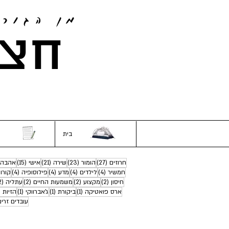
מן הגור
חצי
בית
27 פוסטים
23 פוסטים
21 פוסטים
15 פוסטים
חרוזים
(27)
הומור
(23)
שירה
(21)
אישי
(15)
אהבה
4 פוסטים
4 פוסטים
4 פוסטים
4 פוסטים
חמשיר
(4)
לילדים
(4)
מדע
(4)
פילוסופיה
(4)
קורו
2 פוסטים
2 פוסטים
2 פוסטים
חיסון
(2)
מקצוע
(2)
משמעות החיים
(2)
עתליה
(2)
פוסט 1
פוסט 1
פוסט 1
ארס פואטיקה
(1)
ביקורת
(1)
ג'אברווקי
(1)
הזיות
)
עובדים זרים