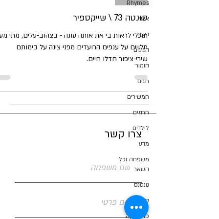
Rhymes
סונטה 73 \ שייקספיר
אישי
דיעות
תוכלי לראות בי את אותה עונה - בצהוב-עלים, מתי מע
תלויים על ענפים הרועדים מפני צינה על בימותם
הגיגים
שירי-ציפור חדלו חיים.
הומור
חגים
חמשירים
חרוזים
לילדים
צרו קשר
מדע
משפחה וכל
השאר
נונסנס
סאטירה
פוליטיקה