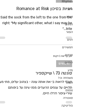
Rhymes
זוגיות בסיכון Romance at Risk
אישי
דיעות
Said the sock from the left to the one from the
right: "My significant other, what I say may be
הגיגים
trite..."
הומור
חגים
חמשירים
חרוזים
זמן קריאה 1 דקות
לילדים
תרגומים
מדע
סונטה 73 \ שייקספיר
משפחה וכל
תוכלי לראות בי את אותה עונה - בצהוב-עלים, מתי מע
השאר
תלויים על ענפים הרועדים מפני צינה על בימותם
נונסנס
שירי-ציפור חדלו חיים.
סאטירה
פוליטיקה