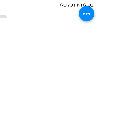
בשולי התודעה שלי
זמן קריאה 1 דקות
שעשועים
מרינה
על הגשר שפתי הרפות, ילחשו לאויר המלוח, איך בך כל
ספינותי נטרפות, מפרשי רק אלייך ברוח!
זמן קריאה 1 דקות
חמשירים