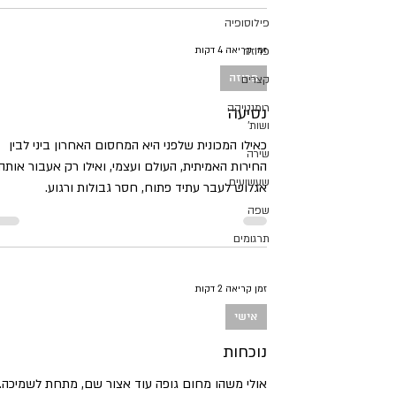
פילוסופיה
זמן קריאה 4 דקות
פרוזה
פרוזה
קצרים
רומנטיקה
נסיעה
ושות'
כאילו המכונית שלפני היא המחסום האחרון ביני לבין
שירה
החירות האמיתית, העולם ועצמי, ואילו רק אעבור אותה
שעשועים
אגלוש לעבר עתיד פתוח, חסר גבולות ורגוע.
שפה
תרגומים
זמן קריאה 2 דקות
אישי
נוכחות
אולי משהו מחום גופה עוד אצור שם, מתחת לשמיכה.