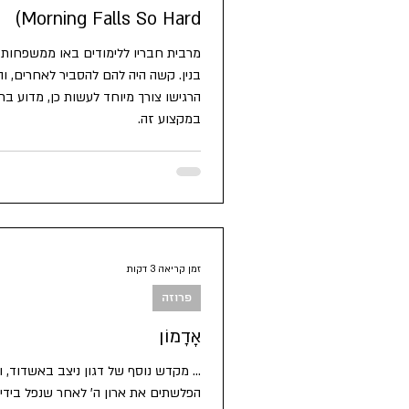
Morning Falls So Hard)
מרבית חבריו ללימודים באו ממשפחות 
בנין. קשה היה להם להסביר לאחרים, ו
הרגישו צורך מיוחד לעשות כן, מדוע בח
במקצוע זה.
זמן קריאה 3 דקות
פרוזה
אָדָמוֹן
... מקדש נוסף של דגון ניצב באשדוד, וא
הפלשתים את ארון ה' לאחר שנפל ביד