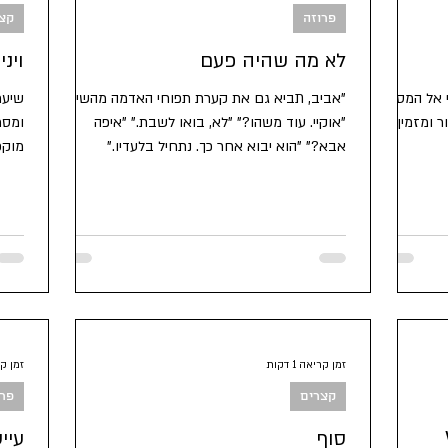
פרוזה
קצ
לא מה שהיה פעם
וינ
י אל המספנה
"אביב, תביא גם את קערת תפוחי האדמה מהשיש."
שיער
ר ומזמין
"אוקיי. עוד משהו?" "לא, בואו לשבת." "איפה
ומסר
אבא?" "הוא יבוא אחר כך. נתחיל בלעדיו."
מוקפ
זמן קריאה 1 דקות
זמן קריא
קצרים
פרו
W
סוף
עיי