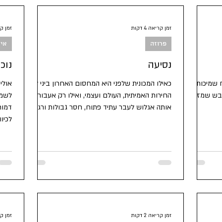
שאר
נונסנס
סאטירה
פוליטיקה
פילוסופיה
פרוזה
זמן קריאה 4 דקות
זמן קריא
פרוזה
איש
עים
שפה
תרגומים
נסיעה
נוכ
ח שמיכות
כאילו המכונית שלפני היא המחסום האחרון ביני לבין
אולי
ובש שמזמן
החירות האמיתית, העולם ועצמי, ואילו רק אעבור
לשמי
אותה אגלוש לעבר עתיד פתוח, חסר גבולות ורגוע.
דמות
לכיוו
זמן קריאה 2 דקות
זמן קריא