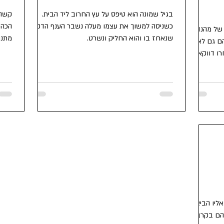
בגיל שמונה הוא טיפס על עץ החרוב ליד הבית.
קשה 
כשניסה למשוך את עצמו מעלה נשבר הענף הדק
הכהו
של מהנדסי
שנאחז בו והוא החליק ונשרט.
מתנו
הם גם לא
רו דווקא
ליו הביאו
יהם בקרב