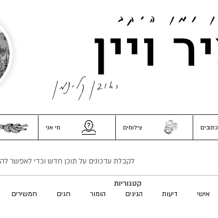
ן ומן היקב
ר ויין
ראובן קלינמן
כתובים
צילומים
מי אני
לקבלת עדכונים על תוכן חדש וכדי לאפשר להגיב
קטגוריות
אישי
דיעות
הגיגים
הומור
חגים
חמשירים