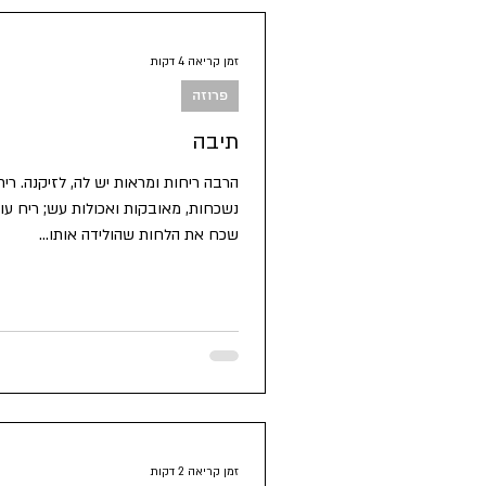
לילדים
מדע
משפחה וכל ה
זמן קריאה 4 דקות
פרוזה
רומנטיקה ושות'
שירה
שעשו
תיבה
הרבה ריחות ומראות יש לה, לזיקנה. רי
נשכחות, מאובקות ואכולות עש; ריח ע
שכח את הלחות שהולידה אותו...
זמן קריאה 2 דקות